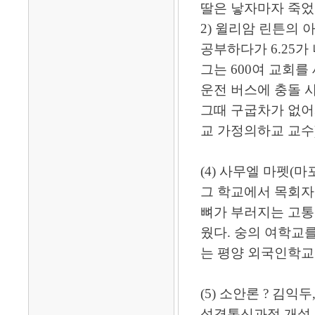
딸은 낳자마자 죽었
2) 윌리암 린튼의
공부하다가 6.25
그는 600여 교회
운전 버스에 충돌 
그때 구굽차가 없어
교 가정의하교 교수
(4) 사무엘 마펫(
그 학교에서 목회자 
뼈가 부러지는 고통도
웠다. 숭의 여학교
는 평양 외국인학교 
(5) 소안론 ? 김익
성경통신과정 개설,