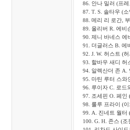
86. 안나 밀러 (프레드
87. T. S. 솔타우 (소열
88. 메리 리 로간, 부인: 
89. 올리버 R. 에비슨
90. 제니 바네스 에비슨 (
91. 더글러스 B. 에비
92. J. W. 허스트 (허
93. 할바우 새디 허스트 
94. 알렉산더 존 A. 알
95. 마틴 루터 스와인
96. 루이자 C. 로드
97. 조세핀 O. 페인 (
98. 룰루 프라이 (이화여
99. A. 진네트 월터 
100. G. H. 존스 (조원
101. 리차드 사이드보텀 