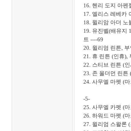
16. 헨리 도지 아펜젤러
17. 엘리스 레베카 아펜
18. 윌리암 아더 노블 (
19. 유진벨(배유지 
트 ----69
20. 윌리엄 린튼, 부인: 
21. 휴 린튼 (인휴), 부
22. 스티브 린튼 (인세반)
23. 존 올더먼 린튼 (
24. 사무엘 마펫 (마
-5-
25. 사무엘 카펫 (마포 
26. 하워드 마펫 (마포화열
27. 윌리엄 스왈론 (소안론