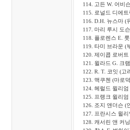
114. 고든 W. 어비슨, 부
115. 로널드 디에트릭
116. D.H. 뉴스마 (유
117. 마리 루시 도슨 (도마
118. 플로렌스 E. 룻 (유화례
119. 타미 브라운 (부명광
120. 제이콥 로버트 
121. 윌라드 G. 크램 (기의
122. R. T. 코잇 (고라복
123. 맥쿠첸 (마로덕), 부
124. 헤럴드 윌리엄 
125. 프랭크 윌리엄 스
126. 조지 앤더슨 (
127. 프란시스 윌리엄
128. 캐서린 앤 커닝햄 (