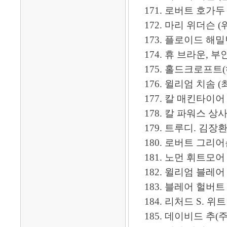
171. 로버트 호가두 (허가
172. 마리 위더슨 (위
173. 플로이드 해밀턴 (함일
174. 휴 브라운, 부인(Fan
175. 홀드크로프트(허대전)
176. 윌리엄 치솜 (최의손),
177. 칼 매킨타이어 -------
178. 칼 파워스 상사 ------
179. 트루디. 김장환 -----
180. 로버트 그리어슨 
181. 노먼 휘트모어 (위대모)
182. 윌리엄 블레어 (한국
183. 블레어 헐버트 (
184. 리처드 S. 위트컴
185. 데이비드 추(주보선)