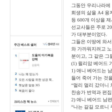
그동안 우리나라에 
희생의 삶을 A4 용
등 600개 이상을 
선교사들은 주로 20
가 대부분이었다.
그들은 이땅에 와서
주간 베스트 셀러
와 가까워지려고 노
도올의 마가복음
분이고, 그 같은 
강해
(1) 윌리암 베어드 
김용옥
1) 애니 베어드는 
나는 왜 믿는가
들어 죽어 가는 것
모든 사람을 위한 성경 묵..
“멀리 멀리 갔더니 
햇살콩 말씀 365
복음이 울다
찬송가 번역과 편집
2) 애니 베어드 남
크리스천 책 뉴스
“나는 갈길 모르니 