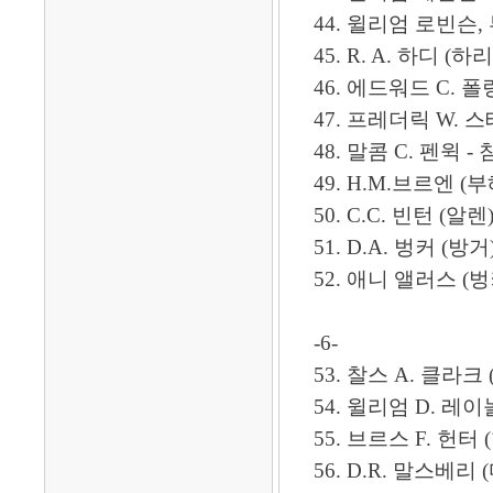
44. 윌리엄 로빈슨, 부인: 
45. R. A. 하디 (하리영)
46. 에드워드 C. 폴링 - 침
47. 프레더릭 W. 스테
48. 말콤 C. 펜윅 - 침
49. H.M.브르엔 (
50. C.C. 빈턴 (알렌), 
51. D.A. 벙커 (방거),
52. 애니 앨러스 (벙커 부인)
-6-
53. 찰스 A. 클라크 (곽
54. 윌리엄 D. 레이놀즈
55. 브르스 F. 헌터 (한
56. D.R. 말스베리 (마두원)