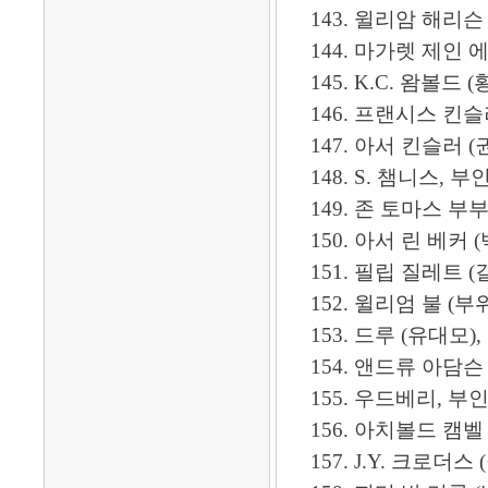
143. 윌리암 해리슨 
144. 마가렛 제인 에
145. K.C. 왐볼드 (황보) -
146. 프랜시스 킨슬러 (
147. 아서 킨슬러 (권오덕
148. S. 챔니스, 부인: 헬렌
149. 존 토마스 부부 -----
150. 아서 린 베커 (백아덕)
151. 필립 질레트 (길례
152. 윌리엄 불 (부위렴)
153. 드루 (유대모), 부인:
154. 앤드류 아담슨 
155. 우드베리, 부인: 아다
156. 아치볼드 캠벨 (감
157. J.Y. 크로더스 (