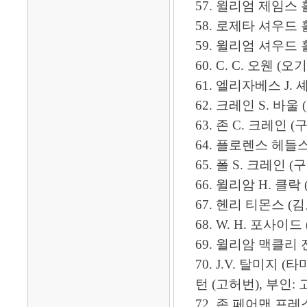
57. 윌리엄 제임스 홀 
58. 로제타 셔우드 홀 (허
59. 윌리엄 셔우드 홀, 
60. C. C. 오웬 (오기
61. 엘리자베스 J. 셰핑 (서
62. 크레인 S. 바울 (
63. 존 C. 크레인 
64. 플로렌스 헤들스톤 
65. 폴 S. 크레인 (구바울
66. 윌리암 H. 클락 (
67. 헨리 티몬스 (김로라), -
68. W. H. 포사이드 (보위렴
69. 윌리암 맥클리 전
70. J.V. 탈미지 (타마
턴 (고허번), 부인: 고배지 
72. 존 페어맨 프레스톤 (변