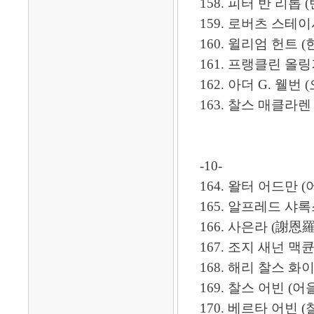
158. 피터 반 리롭 
159. 로버츠 스테이시 (라
160. 윌리엄 헌트 (한위렴
161. 프랭클린 올링거 -----
162. 아더 G. 웰번 (오
163. 찰스 매클라렌 (
-10-
164. 왈터 어드만 (어도
165. 알프레드 샤록스 
166. 사은라 (謝恩羅) 
167. 조지 새넌 맥큔
168. 해리 찰스 화이팅 (황
169. 찰스 어빈 (어을
170. 베르타 어빈 (찰스