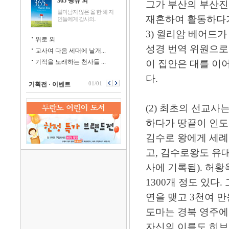
365 땡큐 외
그가 부산의 부산진
얼마남지 않은 올 한 해 지
재혼하여 활동하다가
인들에게 감사의..
3) 윌리암 베어드
위로 외
성경 번역 위원으로
교사여 다음 세대에 날개...
기적을 노래하는 천사들 ...
이 집안은 대를 이
다.
01/01
기획전 · 이벤트
(2) 최초의 선교사
하다가 땅끝이 인도
김수로 왕에게 세례
고, 김수로왕도 유
사에 기록됨). 허
1300개 정도 있다
연을 맺고 3천여 
도마는 경북 영주에
자신의 이름도 히브