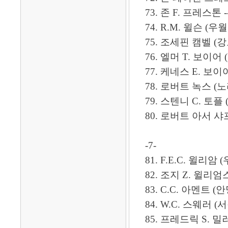
73. 존 F. 프레스톤 ------
74. R.M. 윌슨 (우월순)
75. 조세핀 캠벨 (강모인) -
76. 엘머 T. 보이어 (보이열
77. 케네스 E. 보이어 (
78. 로버트 녹스 (노라복)
79. 스텐니 C. 토플 (
80. 로버트 아서 샤프. 부
-7-
81. F.E.C. 윌리암 (
82. 조지 Z. 윌리엄스 (우광
83. C.C. 아멘트 (안명도) -
84. W.C. 스웨러 (서원보),
85. 프레드릭 S. 밀러