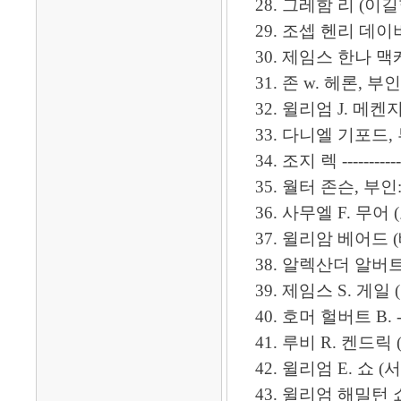
28. 그레함 리 (이길함),
29. 조셉 헨리 데이비
30. 제임스 한나 맥케이
31. 존 w. 헤론, 부인: 해
32. 윌리엄 J. 메켄지------
33. 다니엘 기포드, 부인:
34. 조지 렉 -------------
35. 월터 존슨, 부인: 에미리
36. 사무엘 F. 무어 (모
37. 윌리암 베어드 (배
38. 알렉산더 알버트 피
39. 제임스 S. 게일 
40. 호머 헐버트 B. ------
41. 루비 R. 켄드릭 (라헬) 
42. 윌리엄 E. 쇼 (서위
43. 윌리엄 해밀턴 쇼. 