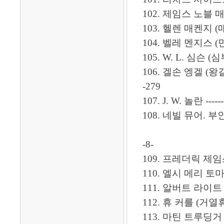
102. 제임스 노블 매
103. 헬렌 매켄지 (
104. 벨레 멘지스 (민지사) -
105. W. L. 심슨 (심
106. 겔손 엥겔 (왕
-279
107. J. W. 놀란 --------
108. 네빌 뮤어. 부인: 릴 
-8-
109. 프레더릭 제임스
110. 엘시 메리 토마스 (본
111. 알버트 라이트 (예원
112. 휴 커를 (거열휴),
113. 마틴 트루딩거 