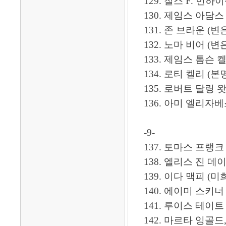
129. 찰스 F. 번하이젤
130. 제임스 아담스 (안
131. 존 브라운 (변은조)
132. 노마 비어 (변은조 
133. 제임스 톰슨 켈리
134. 로티 켈리 (본명:
135. 로버트 달링 왓슨
136. 아미 엘리자베스
-9-
137. 토마스 프랭크 볼
138. 엘리스 진 데이비스 (
139. 이다 맥피 (미희(?喜)
140. 에이미 스키너 디커니
141. 루이스 테이트 
142. 마르타 잉골드, 