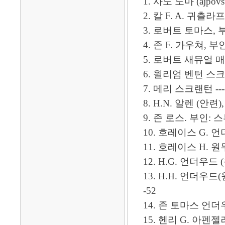
1. 사도 도마 (ajpov
2. 칼 F. A. 귀츨라프
3. 로버트 토마스, 부인:캐
4. 존 F. 가우쳐, 부인: 메
5. 로버트 새뮤얼 매클레이 -
6. 윌리엄 벤턴 스크랜
7. 메리 스크랜턴 ---------
8. H.N. 알렌 (안련), 
9. 존 로스. 부인: 스튜어트 
10. 호레이스 G. 언
11. 호레이스 H. 원
12. H.G. 언더우드 (원
13. H.H. 언더우
-52
14. 존 토마스 언더우드 ----
15. 헨리 G. 아펜젤러, 부인