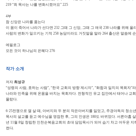
219 “최 목사는 나를 변화시켰어요” 225
4부
참 신앙은 나라를 품는다
이 몸이 죽어서 나라가 선다면 232 그때 그 신앙, 그때 그 애국 238 나라를 위해 울라
사람의 변화가 일으키는 기적 258 농담이라도 거짓말을 말라 264 출산은 말씀에 순종
에필로그
모든 것이 하나님의 은혜다 276
작가 소개
저자
최성규
“성령의 사람, 효하는 사람”, “한국 교회의 방향 제시자”, “화합과 일치의 목회자
나라와 민족을 위해 온몸을 바치는 목회자다. 전형적인 유교 집안에서 태어나 교회
몰랐다.
6·25전쟁으로 열 살 때, 아버지와 두 분의 작은아버지를 잃었고, 주경야독의 청소년
목사의 설교를 듣고 예수님을 영접한 후, 그의 인생은 180도 바뀌었다. 서른아홉 살에
년 11월 8일 창립한 인천순복음교회의 초대 담임목사가 되어 습기 차고 어두운 
켰다.