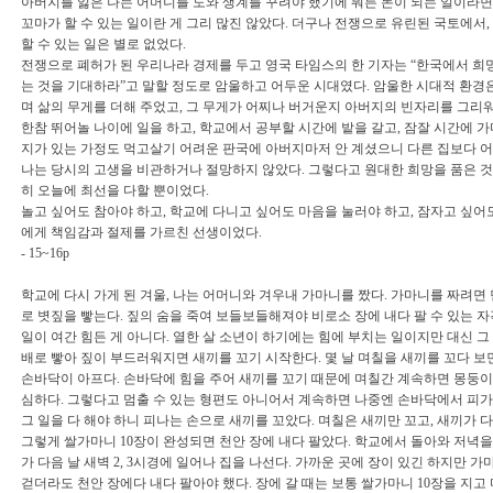
아버지를 잃은 나는 어머니를 도와 생계를 꾸려야 했기에 뭐든 돈이 되는 일이라면 
꼬마가 할 수 있는 일이란 게 그리 많진 않았다. 더구나 전쟁으로 유린된 국토에서
할 수 있는 일은 별로 없었다.
전쟁으로 폐허가 된 우리나라 경제를 두고 영국 타임스의 한 기자는 “한국에서 희
는 것을 기대하라”고 말할 정도로 암울하고 어두운 시대였다. 암울한 시대적 환경
며 삶의 무게를 더해 주었고, 그 무게가 어찌나 버거운지 아버지의 빈자리를 그리
한참 뛰어놀 나이에 일을 하고, 학교에서 공부할 시간에 밭을 갈고, 잠잘 시간에 가
지가 있는 가정도 먹고살기 어려운 판국에 아버지마저 안 계셨으니 다른 집보다 어
나는 당시의 고생을 비관하거나 절망하지 않았다. 그렇다고 원대한 희망을 품은 것
히 오늘에 최선을 다할 뿐이었다.
놀고 싶어도 참아야 하고, 학교에 다니고 싶어도 마음을 눌러야 하고, 잠자고 싶어
에게 책임감과 절제를 가르친 선생이었다.
- 15~16p
학교에 다시 가게 된 겨울, 나는 어머니와 겨우내 가마니를 짰다. 가마니를 짜려면
로 볏짚을 빻는다. 짚의 숨을 죽여 보들보들해져야 비로소 장에 내다 팔 수 있는 자
일이 여간 힘든 게 아니다. 열한 살 소년이 하기에는 힘에 부치는 일이지만 대신 그
배로 빻아 짚이 부드러워지면 새끼를 꼬기 시작한다. 몇 날 며칠을 새끼를 꼬다 보면
손바닥이 아프다. 손바닥에 힘을 주어 새끼를 꼬기 때문에 며칠간 계속하면 몽둥이
심하다. 그렇다고 멈출 수 있는 형편도 아니어서 계속하면 나중엔 손바닥에서 피가
그 일을 다 해야 하니 피나는 손으로 새끼를 꼬았다. 며칠은 새끼만 꼬고, 새끼가 
그렇게 쌀가마니 10장이 완성되면 천안 장에 내다 팔았다. 학교에서 돌아와 저녁을
가 다음 날 새벽 2, 3시경에 일어나 집을 나선다. 가까운 곳에 장이 있긴 하지만 가
걷더라도 천안 장에다 내다 팔아야 했다. 장에 갈 때는 보통 쌀가마니 10장을 지