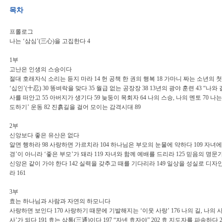
목차
프롤로그
나는 ‘삼심’(三心)을 고집한다 4
1부
고난은 인생의 스승이다
절대 호래자식 소리는 듣지 마라 14 헌 공책 한 권의 행복 18 가마니 짜는 소년의 
‘십인’(十忍) 30 똥벼락을 맞다 35 월급 없는 공장장 38 13년의 광야 훈련 43 “나
사를 떠안고 55 아버지가 생기다 59 늦둥이 목회자 64 나의 스승, 나의 멘토 70 나는
도하기’ 운동 82 진흙길을 걸어 모이는 감격시대 89
2부
신앙보다 좋은 유산은 없다
알면 행하라 98 사랑하면 가르치라 104 하나님은 부모의 눈물에 약하다 109 자녀에
경’이 아니라 ‘좋은 부모’가 돼라 119 자녀와 함께 예배를 드리라 125 믿음의 명문가 
신앙은 같이 가야 한다 142 실력을 갖추고 때를 기다리라 149 일상을 성실로 디자
라 161
3부
효는 하나님과 사람과 자연의 하모니다
사랑하면 보인다 170 사랑하기 때문에 기발해지는 ‘이웃 사랑’ 176 나의 길, 나의 사명 
사’가 되다 191 효는 삼통(三通)이다 197 “자넨 효자야” 202 효 지도자를 파송하다