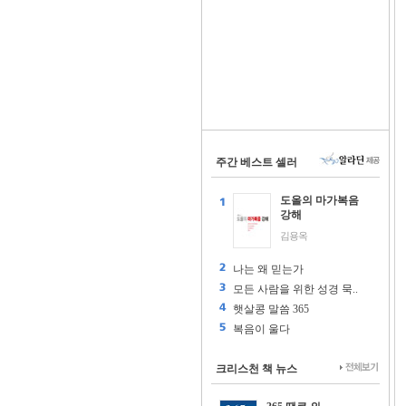
주간 베스트 셀러
도올의 마가복음
강해
김용옥
나는 왜 믿는가
모든 사람을 위한 성경 묵..
햇살콩 말씀 365
복음이 울다
크리스천 책 뉴스