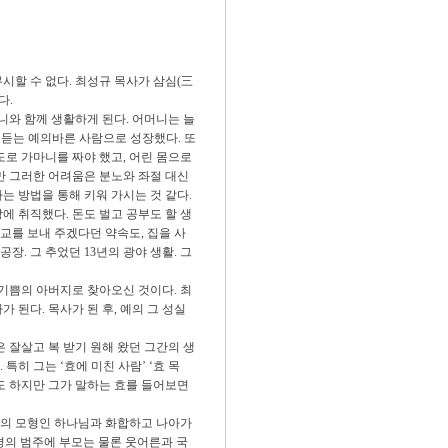
시할 수 없다. 최성규 목사가 삼심(三
다.
와 함께 생활하게 된다. 어머니는 늘
 듣는 예의바른 사람으로 성장했다. 또
도로 가마니를 짜야 했고, 어린 몸으로
지만 그러한 어려움은 분노와 좌절 대신
는 방법을 통해 키워 가시는 것 같다.
에 취직했다. 돈도 벌고 공부도 할 생
교를 보내 주겠다던 약속도, 집을 사
장. 그 추었던 13년의 광야 생활. 그
 기쁨의 아버지로 찾아오신 것이다. 최
 된다. 목사가 된 후, 예의 그 성실
 잘살고 복 받기 원해 왔던 그간의 생
히 그는 ‘효에 미친 사람’ ‘효 목
기도 하지만 그가 말하는 효를 들어보면
모의 모형인 하나님과 화합하고 나아가
 공경의 범주에 부모는 물론 웃어른과 국