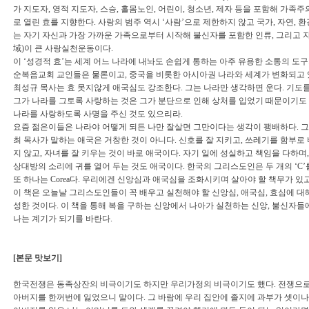
가 지도자, 영적 지도자, 스승, 홀몸노인, 어린이, 청소년, 제자 등을 포함해 가족
로 열린 효를 지향한다. 사랑의 범주 역시 ‘사람’으로 제한하지 않고 국가, 자연, 
는 자기 자신과 가장 가까운 가족으로부터 시작해 불신자를 포함한 인류, 그리고
域)이 큰 사랑실천운동이다.
이 ‘성경적 효’는 세계 어느 나라에 내놔도 손쉽게 통하는 아주 유용한 소통의 도구가
순복음교회 교인들은 물론이고, 중국을 비롯한 아시아권 나라와 세계가 변화되고 
최성규 목사는 효 못지않게 애국심도 강조한다. 그는 나라만 생각하면 운다. 기도를 
그가 나라를 그토록 사랑하는 것은 그가 분단으로 인해 상처를 입었기 때문이기도 
나라를 사랑하도록 사명을 주신 것도 있으리라.
요즘 젊은이들은 나라야 어떻게 되든 나만 잘살면 그만이다는 생각이 팽배하다. 그
최 목사가 말하는 애국은 거창한 것이 아니다. 신호를 잘 지키고, 쓰레기를 함부로 
지 않고, 자녀를 잘 키우는 것이 바로 애국이다. 자기 일에 성실하고 책임을 다하며
상대방의 소리에 귀를 열어 두는 것도 애국이다. 한국의 그리스도인은 두 개의 ‘C’를 위
또 하나는 Corea다. 우리에겐 신앙심과 애국심을 조화시키며 살아야 할 책무가 있고,
이 책은 오늘날 그리스도인들이 꼭 배우고 실천해야 할 신앙심, 애국심, 효심에 대
성한 것이다. 이 책을 통해 복을 구하는 신앙에서 나아가 실천하는 신앙, 불신자
나는 계기가 되기를 바란다.
[본문 맛보기]
한국전쟁은 동족상잔의 비극이기도 하지만 우리가정의 비극이기도 했다. 전쟁으로 
아버지를 한꺼번에 잃었으니 말이다. 그 바람에 우리 집안에 졸지에 과부가 셋이나