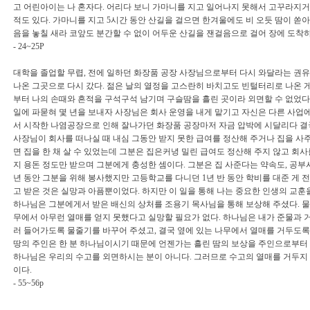
고 어린아이는 나 혼자다. 어리다 보니 가마니를 지고 일어나지 못해서 고꾸라지거
적도 있다. 가마니를 지고 5시간 동안 산길을 걸으면 한겨울에도 비 오듯 땀이 쏟아
음을 놓칠 새라 코앞도 분간할 수 없이 어두운 산길을 잰걸음으로 걸어 장에 도착하
- 24~25P
대학을 졸업할 무렵, 전에 일하던 화장품 공장 사장님으로부터 다시 와달라는 권유
나온 그곳으로 다시 갔다. 젊은 날의 열정을 고스란히 바치고도 빈털터리로 나온 게
부터 나의 손때와 흔적을 구석구석 남기며 구슬땀을 흘린 곳이라 외면할 수 없었다
일에 파묻혀 몇 년을 보내자 사장님은 회사 운영을 내게 맡기고 자신은 다른 사업에
서 시작한 나염공장으로 인해 잘나가던 화장품 공장마저 자금 압박에 시달리다 결국
사장님이 회사를 떠나실 때 내심 그동안 받지 못한 급여를 정산해 주거나 집을 사주
면 집을 한 채 살 수 있었는데 그분은 집은커녕 밀린 급여도 정산해 주지 않고 회사
지 용돈 정도만 받으며 그분에게 충성한 셈이다. 그분은 집 사준다는 약속도, 공부시
년 동안 그분을 위해 봉사했지만 고등학교를 다니던 1년 반 동안 학비를 대준 게 전
고 받은 것은 실망과 아픔뿐이었다. 하지만 이 일을 통해 나는 중요한 인생의 교훈
하나님은 그분에게서 받은 배신의 상처를 조용기 목사님을 통해 보상해 주셨다. 물
무에서 아무런 열매를 얻지 못했다고 실망할 필요가 없다. 하나님은 내가 준물과 거
러 들어가도록 물줄기를 바꾸어 주셨고, 결국 옆에 있는 나무에서 열매를 거두도록
땅의 주인은 한 분 하나님이시기 때문에 언젠가는 흘린 땀의 보상을 주인으로부터 
하나님은 우리의 수고를 외면하시는 분이 아니다. 그러므로 수고의 열매를 거두지
이다.
- 55~56p