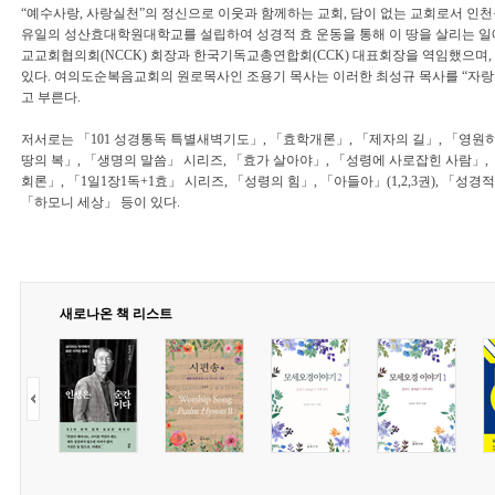
“예수사랑, 사랑실천”의 정신으로 이웃과 함께하는 교회, 담이 없는 교회로서 인천
유일의 성산효대학원대학교를 설립하여 성경적 효 운동을 통해 이 땅을 살리는 일에
교교회협의회(NCCK) 회장과 한국기독교총연합회(CCK) 대표회장을 역임했으며,
있다. 여의도순복음교회의 원로목사인 조용기 목사는 이러한 최성규 목사를 “자랑
고 부른다.
저서로는 「101 성경통독 특별새벽기도」, 「효학개론」, 「제자의 길」, 「영원히
땅의 복」, 「생명의 말씀」 시리즈, 「효가 살아야」, 「성령에 사로잡힌 사람」, 
회론」, 「1일1장1독+1효」 시리즈, 「성령의 힘」, 「아들아」(1,2,3권), 「성
「하모니 세상」 등이 있다.
새로나온 책 리스트