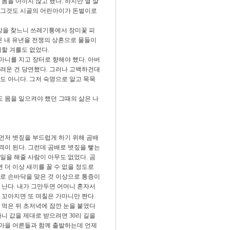
몸을 아끼지 않고 했다. 하지만 열 살
, 그것도 시골의 어린아이가 돈벌이로
망을 찾느니 쓰레기통에서 장미꽃 피
은 내 유년을 전쟁의 상흔으로 물들이
워할 겨를도 없었다.
마니를 지고 장터로 향해야 했다. 아버
려운 건 당연했다. 그러나 고백하건대
도 아니다. 그저 숙명으로 알고 묵묵
도 몸을 일으켜야 했던 그때의 삶은 나
 먼저 볏짚을 부드럽게 하기 위해 곰배
격이 된다. 그런데 곰배로 볏짚을 빻는
 일을 해줄 사람이 아무도 없었다. 곰
 더 이상 새끼를 꼴 수 없을 정도로
로 손바닥을 맞은 것 이상으로 통증이
 난다. 내가 그만두면 어머니 혼자서
다 꼬아지면 또 며칠은 가마니만 짠다.
 먹은 뒤 초저녁에 잠깐 눈을 붙였다
마니 값을 제대로 받으려면 30리 길을
고 마을 어른들과 함께 출발하는데 언제