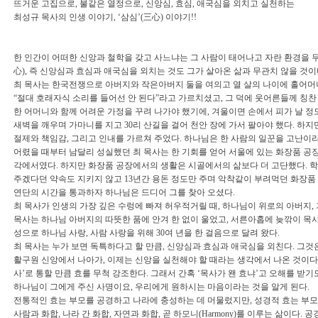
뜨거운 고집으로, 불같은 열정으로, 신앙심, 효심, 애국심을 외치고 실천하는
최성규 목사의 인생 이야기, ‘삼심’(三心) 이야기!!
한 인간이 어떠한 신앙과 철학을 갖고 사느냐는 그 사람이 태어나고 자란 환경을 무
心), 즉 신앙심과 효심과 애국심을 외치는 것도 그가 살아온 삶과 무관치 않을 것이
최 목사는 한국전쟁으로 아버지와 작은아버지 둘을 여의고 열 살의 나이에 홀어머니
“절대 호래자식 소리를 들어선 안 된다”라고 가르치셨고, 그 덕에 웃어른들께 칭찬
한 어머니와 함께 어려운 가정을 꾸려 나가야 했기에, 겨울이면 손에서 피가 날 정
새벽을 깨우며 가마니를 지고 30리 산길을 걸어 천안 장에 가서 팔아야 했다. 하
절제와 책임감, 그리고 인내를 가르쳐 주었다. 하나님은 한 사람의 일꾼을 고난이라
어렸을 때부터 남달리 성실했던 최 목사는 한 기회를 얻어 서울에 있는 화장품 공장
각에서였다. 하지만 화장품 공장에서의 생활은 시골에서의 삶보다 더 고단했다. 학
주겠다던 약속도 지키지 않고 13년간 용돈 정도만 주며 악착같이 부려먹던 화장품 공
연단의 시간을 통과하자 하나님은 드디어 그를 찾아 오셨다.
최 목사가 인생의 가장 깊은 수렁에 빠져 허우적거릴 때, 하나님이 위로의 아버지,
목사는 하나님 아버지의 따뜻한 품에 안겨 한 없이 울었고, 서른아홉에 늦깎이 목사가
성으로 하나님 사랑, 사람 사랑을 위해 30여 년을 한 걸음으로 달려 왔다.
최 목사는 누가 보면 독특하다고 할 만큼, 신앙심과 효심과 애국심을 외친다. 그것은
활구원 신앙에서 나아가, 이제는 신앙을 실천해야 할 때라는 생각에서 나온 것이다. 특
사’로 통할 만큼 효를 무척 강조한다. 그래서 간혹 ‘목사가 왠 효냐’고 오해를 받
하나님이 그에게 주신 사명이요, 우리에게 원하시는 마음이라는 것을 알게 된다.
전통적인 효는 부모를 공경하고 나라에 충성하는 데 머물렀지만, 성경적 효는 부
사람과 화합, 나라 간 화합, 자연과 화합, 곧 하모니(Harmony)를 이루는 삶이다.