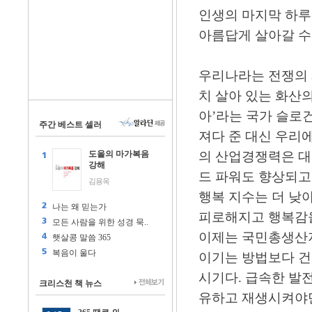
인생의 마지막 하
아름답게 살아갈 수
우리나라는 전쟁의 
치 살아 있는 화산
아’라는 국가 슬로
주간 베스트 셀러
져다 준 대신 우리
도올의 마가복음
의 산업경쟁력은 대
강해
드 파워도 향상되고
김용옥
행복 지수는 더 낮아
나는 왜 믿는가
피로해지고 행복감을
모든 사람을 위한 성경 묵..
이제는 국민총생산지
햇살콩 말씀 365
복음이 울다
이기는 방법보다 건
시기다. 급속한 발
크리스천 책 뉴스
유하고 재생시켜야만