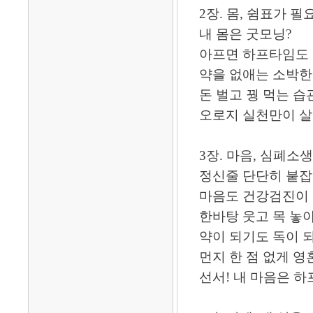
2장. 몸, 쉼표가 필
내 몸은 굿모닝?
아프면 하프타임도
약을 없애는 소박한
돈 벌고 꿩 먹는 습
오로지 실천만이 살
3장. 마음, 심폐소
정신줄 단단히 붙잡
마음도 건강검진이
한바탕 웃고 목 놓아
약이 되기도 독이 
먼지 한 점 없게 영
선서! 내 마음은 하