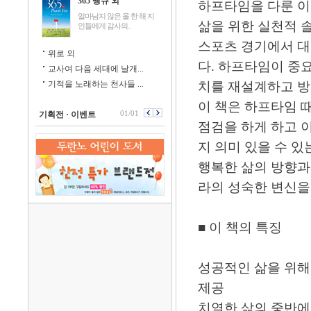
365 땡큐 외
하프타임을 다룬 이
얼마남지 않은 올 한 해 지
삶을 위한 실천적 
인들에게 감사의..
스포츠 경기에서 대
위로 외
다. 하프타임이 중
교사여 다음 세대에 날개...
기적을 노래하는 천사들 ...
치를 재설계하고 방
이 책은 하프타임 
01/01
기획전 · 이벤트
점검을 하게 하고 
지 의미 있을 수 
행복한 삶의 방향과
라의 성숙한 변신을
■ 이 책의 특징
성공적인 삶을 위해
제공
치열한 삶의 중반에