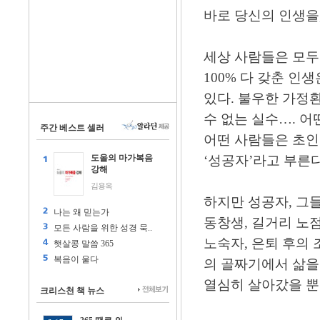
바로 당신의 인생을
세상 사람들은 모두
100% 다 갖춘 인
있다. 불우한 가정환
수 없는 실수…. 
주간 베스트 셀러
어떤 사람들은 초인
도올의 마가복음
‘성공자’라고 부른다
강해
김용옥
하지만 성공자, 그
나는 왜 믿는가
동창생, 길거리 노
모든 사람을 위한 성경 묵..
노숙자, 은퇴 후의
햇살콩 말씀 365
복음이 울다
의 골짜기에서 삶을
열심히 살아갔을 뿐
크리스천 책 뉴스