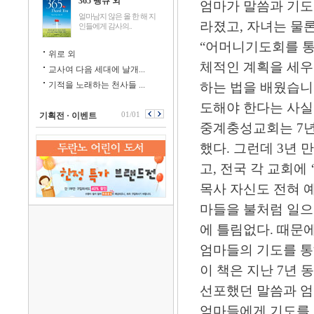
365 땡큐 외
엄마가 말씀과 기도
얼마남지 않은 올 한 해 지
라졌고, 자녀는 물
인들에게 감사의..
“어머니기도회를 통
위로 외
체적인 계획을 세우
교사여 다음 세대에 날개...
기적을 노래하는 천사들 ...
하는 법을 배웠습니
도해야 한다는 사실
01/01
기획전 · 이벤트
중계충성교회는 7년
했다. 그런데 3년 
고, 전국 각 교회에
목사 자신도 전혀 
마들을 불처럼 일으
에 틀림없다. 때문
엄마들의 기도를 통
이 책은 지난 7년
선포했던 말씀과 
엄마들에게 기도를 