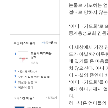
눈물로 기도하는 엄
절대로 망하지 않
‘어머니기도회’로 
중계충성교회 김원광
주간 베스트 셀러
이 세상에서 가장 
도올의 마가복음
도가 아닐까? 아무
강해
데 있기를 온 마음
김용옥
치 않으신다. 아니
나는 왜 믿는가
이 사실의 증인이 
모든 사람을 위한 성경 묵..
‘어머니기도회’를 
햇살콩 말씀 365
복음이 울다
에게 하나님께서 얼
다.
크리스천 책 뉴스
하나님은 엄마들의 